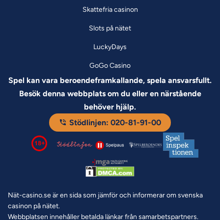
Skattefria casinon
Slots på nätet
LuckyDays
GoGo Casino
Spel kan vara beroendeframkallande, spela ansvarsfullt.
Besök denna webbplats om du eller en närstående
behöver hjälp.
Stödlinjen: 020-81-91-00
Nät-casino.se är en sida som jämför och informerar om svenska
casinon på nätet.
Webbplatsen innehåller betalda länkar från samarbetspartners.