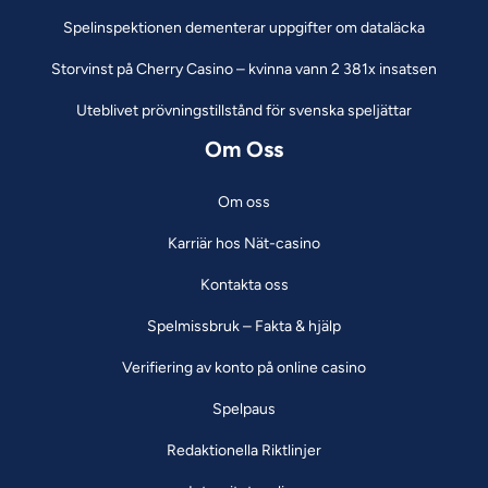
Spelinspektionen dementerar uppgifter om dataläcka
Storvinst på Cherry Casino – kvinna vann 2 381x insatsen
Uteblivet prövningstillstånd för svenska speljättar
Om Oss
Om oss
Karriär hos Nät-casino
Kontakta oss
Spelmissbruk – Fakta & hjälp
Verifiering av konto på online casino
Spelpaus
Redaktionella Riktlinjer