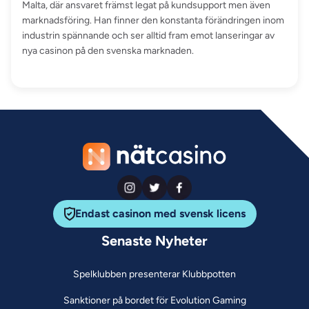
Malta, där ansvaret främst legat på kundsupport men även
marknadsföring. Han finner den konstanta förändringen inom
industrin spännande och ser alltid fram emot lanseringar av
nya casinon på den svenska marknaden.
Endast casinon med svensk licens
Senaste Nyheter
Spelklubben presenterar Klubbpotten
Sanktioner på bordet för Evolution Gaming