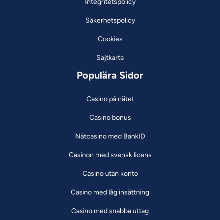
Integritetspolicy
Säkerhetspolicy
Cookies
Sajtkarta
Populära Sidor
Casino på nätet
Casino bonus
Nätcasino med BankID
Casinon med svensk licens
Casino utan konto
Casino med låg insättning
Casino med snabba uttag