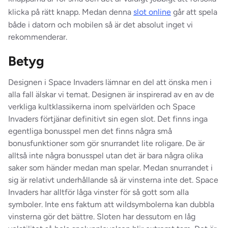
klicka på rätt knapp. Medan denna
slot online
går att spela
både i datorn och mobilen så är det absolut inget vi
rekommenderar.
Betyg
Designen i Space Invaders lämnar en del att önska men i
alla fall älskar vi temat. Designen är inspirerad av en av de
verkliga kultklassikerna inom spelvärlden och Space
Invaders förtjänar definitivt sin egen slot. Det finns inga
egentliga bonusspel men det finns några små
bonusfunktioner som gör snurrandet lite roligare. De är
alltså inte några bonusspel utan det är bara några olika
saker som händer medan man spelar. Medan snurrandet i
sig är relativt underhållande så är vinsterna inte det. Space
Invaders har alltför låga vinster för så gott som alla
symboler. Inte ens faktum att wildsymbolerna kan dubbla
vinsterna gör det bättre. Sloten har dessutom en låg