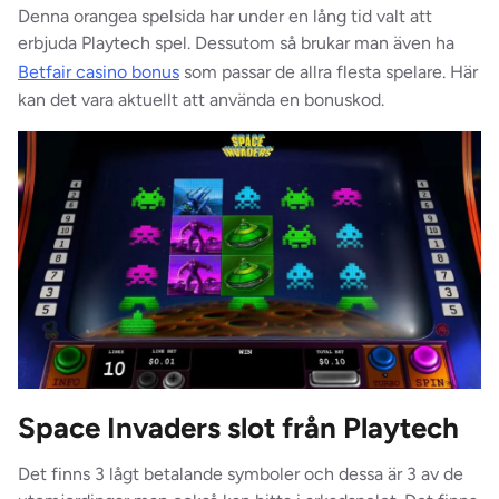
Denna orangea spelsida har under en lång tid valt att
erbjuda Playtech spel. Dessutom så brukar man även ha
Betfair casino bonus
som passar de allra flesta spelare. Här
kan det vara aktuellt att använda en bonuskod.
Space Invaders slot från Playtech
Det finns 3 lågt betalande symboler och dessa är 3 av de