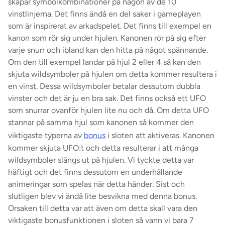
skapar symbolkombinationer på någon av de 10
vinstlinjerna. Det finns ändå en del saker i gameplayen
som är inspirerat av arkadspelet. Det finns till exempel en
kanon som rör sig under hjulen. Kanonen rör på sig efter
varje snurr och ibland kan den hitta på något spännande.
Om den till exempel landar på hjul 2 eller 4 så kan den
skjuta wildsymboler på hjulen om detta kommer resultera i
en vinst. Dessa wildsymboler betalar dessutom dubbla
vinster och det är ju en bra sak. Det finns också ett UFO
som snurrar ovanför hjulen lite nu och då. Om detta UFO
stannar på samma hjul som kanonen så kommer den
viktigaste typerna av
bonus
i sloten att aktiveras. Kanonen
kommer skjuta UFO:t och detta resulterar i att många
wildsymboler slängs ut på hjulen. Vi tyckte detta var
häftigt och det finns dessutom en underhållande
animeringar som spelas när detta händer. Sist och
slutligen blev vi ändå lite besvikna med denna bonus.
Orsaken till detta var att även om detta skall vara den
viktigaste bonusfunktionen i sloten så vann vi bara 7