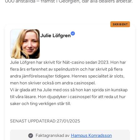
000 anställda – främst i Georgien, där alla dealers arbetar.
SKRIBENT
Julie Löfgren
Julie Löfgren har skrivit för Nät-casino sedan 2023. Hon har
flera års erfarenhet av spelindustrin och har skrivit på flera
andra jämförelsesajter tidigare. Hennes specialitet är slots,
men hon skriver också om andra casinospel.
Vi är glada att ha Julie med oss så hon kan sprida sin kunskap
till våra läsare. Hon djupdyker i casinospel för att reda ut hur
saker och ting verkligen står till.
SENAST UPPDATERAD:
27/01/2025
Faktagranskad av
Hampus Konradsson