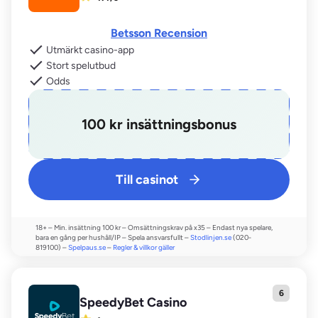
Betsson Recension
Utmärkt casino-app
Stort spelutbud
Odds
100 kr insättningsbonus
Till casinot
18+ – Min. insättning 100 kr – Omsättningskrav på x35 – Endast nya spelare,
bara en gång per hushåll/IP – Spela ansvarsfullt –
Stodlinjen.se
(020-
819100) –
Spelpaus.se
–
Regler & villkor gäller
SpeedyBet Casino