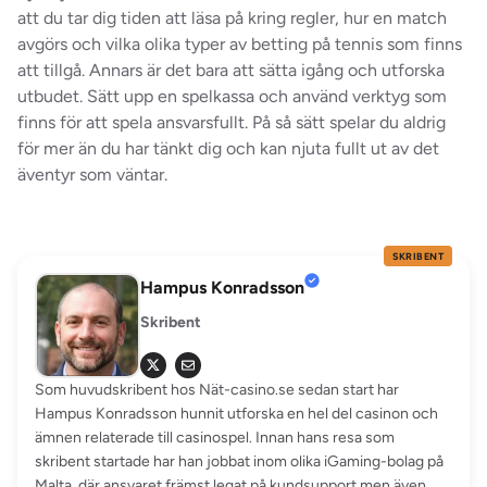
att du tar dig tiden att läsa på kring regler, hur en match
avgörs och vilka olika typer av betting på tennis som finns
att tillgå. Annars är det bara att sätta igång och utforska
utbudet. Sätt upp en spelkassa och använd verktyg som
finns för att spela ansvarsfullt. På så sätt spelar du aldrig
för mer än du har tänkt dig och kan njuta fullt ut av det
äventyr som väntar.
SKRIBENT
Hampus Konradsson
Skribent
Som huvudskribent hos Nät-casino.se sedan start har
Hampus Konradsson hunnit utforska en hel del casinon och
ämnen relaterade till casinospel. Innan hans resa som
skribent startade har han jobbat inom olika iGaming-bolag på
Malta, där ansvaret främst legat på kundsupport men även