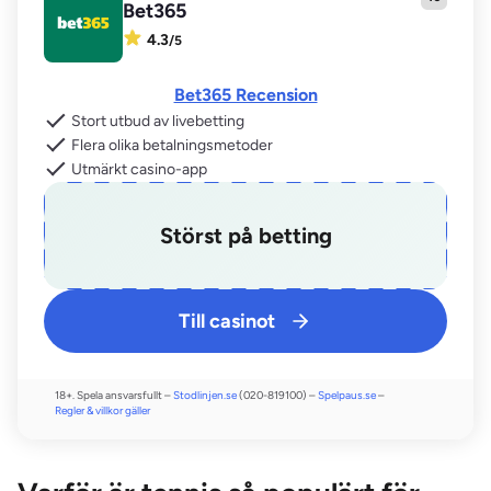
Bet365
4.3
/
5
Bet365 Recension
Stort utbud av livebetting
Flera olika betalningsmetoder
Utmärkt casino-app
Störst på betting
Till casinot
18+. Spela ansvarsfullt –
Stodlinjen.se
(020-819100) –
Spelpaus.se
–
Regler & villkor gäller