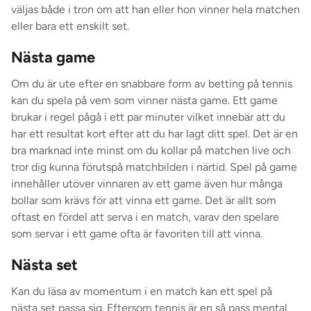
väljas både i tron om att han eller hon vinner hela matchen
eller bara ett enskilt set.
Nästa game
Om du är ute efter en snabbare form av betting på tennis
kan du spela på vem som vinner nästa game. Ett game
brukar i regel pågå i ett par minuter vilket innebär att du
har ett resultat kort efter att du har lagt ditt spel. Det är en
bra marknad inte minst om du kollar på matchen live och
tror dig kunna förutspå matchbilden i närtid. Spel på game
innehåller utöver vinnaren av ett game även hur många
bollar som krävs för att vinna ett game. Det är allt som
oftast en fördel att serva i en match, varav den spelare
som servar i ett game ofta är favoriten till att vinna.
Nästa set
Kan du läsa av momentum i en match kan ett spel på
nästa set passa sig. Eftersom tennis är en så pass mental