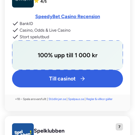
4
/
5
SpeedyBet Casino Recension
BankID
Casino, Odds & Live Casino
Stort spelutbud
100% upp till 1 000 kr
Till casinot
+18 – Spela ansvarsfullt |
Stödlinjen.se
|
Spelpaus.se
|
Regler & villkor gäller
Spelklubben