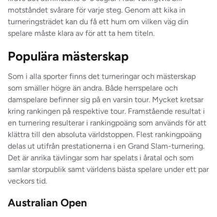
motståndet svårare för varje steg. Genom att kika in
turneringsträdet kan du få ett hum om vilken väg din
spelare måste klara av för att ta hem titeln.
Populära mästerskap
Som i alla sporter finns det turneringar och mästerskap
som smäller högre än andra. Både herrspelare och
damspelare befinner sig på en varsin tour. Mycket kretsar
kring rankingen på respektive tour. Framstående resultat i
en turnering resulterar i rankingpoäng som används för att
klättra till den absoluta världstoppen. Flest rankingpoäng
delas ut utifrån prestationerna i en Grand Slam-turnering.
Det är anrika tävlingar som har spelats i åratal och som
samlar storpublik samt världens bästa spelare under ett par
veckors tid.
Australian Open