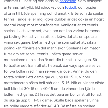
kommer till betting och odds på
nätcasino
. Som bollsport
är tennis fartfylld, likt ishockey och
fotboll
, och bjuder
ofta in till både spänning och dramatik. Eftersom du spelar
tennis i singel eller möjligtvis dubbel är det också en högst
mental kamp mot motståndaren. Vanligast är att tennis
spelas i bäst av tre set, även om det kan variera beroende
på tävling. För att vinna ett set krävs det att en spelare
vinna sex game. Det är i ett game som sättet att räkna
poäng kan förvirra en del människor. Spelarna i en match
turas om att serva i tennis. I nästa game servar
motspelaren och sedan är det din tur att serva igen. Så
fortsätter det fram till ett tiebreak där varje spelare servar
för två bollar i rad innan serven går över. Vinner du den
första bollen i ett game går du upp till 15-0. Vinner
motståndaren nästa boll står det 15-15. När du vinner nästa
boll blir det 30-15 och 40-15 om du vinner den fjärde
bollen i ett game. Då krävs det bara en bollvinst till för att
du ska gå upp till 1-0 i game. Skulle båda spelarna vinna
tre bollar vardera står det 40-40. Då måste en spelare