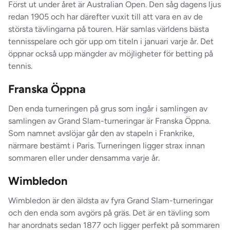
Först ut under året är Australian Open. Den såg dagens ljus
redan 1905 och har därefter vuxit till att vara en av de
största tävlingarna på touren. Här samlas världens bästa
tennisspelare och gör upp om titeln i januari varje år. Det
öppnar också upp mängder av möjligheter för betting på
tennis.
Franska Öppna
Den enda turneringen på grus som ingår i samlingen av
samlingen av Grand Slam-turneringar är Franska Öppna.
Som namnet avslöjar går den av stapeln i Frankrike,
närmare bestämt i Paris. Turneringen ligger strax innan
sommaren eller under densamma varje år.
Wimbledon
Wimbledon är den äldsta av fyra Grand Slam-turneringar
och den enda som avgörs på gräs. Det är en tävling som
har anordnats sedan 1877 och ligger perfekt på sommaren