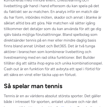
kombineras med mindre event. Livestreaming och
livebetting går hand i hand eftersom du kan spela på det
du faktiskt ser av matchen. En analys inför en match där
du har form, inbördes möten, skador och annat i åtanke är
såklart alltid bra att göra. När matchen väl sätter igång
tillkommer det detaljer som du kan använda för att ge dig
själv bästa möjliga förutsättningar. Bland spelbolag som
direktsänder tennis på en mer eller mindre daglig basis
finns bland annat Unibet och Bet365. Det är två tunga
aktörer i branschen som kombinerar livebetting och
livestreaming med en rad olika funktioner. Bet Builder
tillåter dig att sätta ihop egna och unika kombinationsspel.
Cash out är en funktion för att avbryta ett spel i förtid för
att säkra en vinst eller täcka upp en förlust.
Så spelar man tennis
Tennis är en av världens absolut största sporter. Det gäller
både i intresset för sporten, antalet utövare och när det