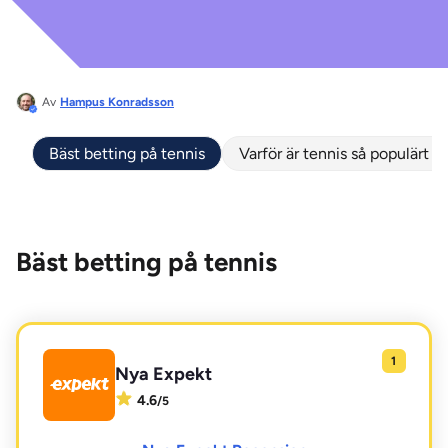
Av
Hampus Konradsson
Bäst betting på tennis
Varför är tennis så populärt f
Bäst betting på tennis
Nya Expekt
4.6
/
5