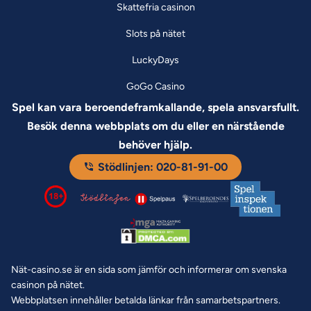
Skattefria casinon
Slots på nätet
LuckyDays
GoGo Casino
Spel kan vara beroendeframkallande, spela ansvarsfullt.
Besök denna webbplats om du eller en närstående
behöver hjälp.
Stödlinjen: 020-81-91-00
Nät-casino.se är en sida som jämför och informerar om svenska
casinon på nätet.
Webbplatsen innehåller betalda länkar från samarbetspartners.