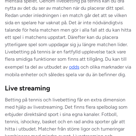
mentala spelet. Genom livebetting på tennis kan du dra
nytta av det du ser av matchen när du placerar ditt spel.
Redan under inledningen i en match går det att se vilken
sida en spelare har vaknat på. Det är inte nödvändigtvis
talande för hela matchen men gör i alla fall att du kan hitta
ett spel i matchens uppstart. Därefter kan du placera
ytterligare spel som uppdagar sig ju längre matchen lider.
Livebetting på tennis är en fartfylld upplevelse tack vare
flera smidiga funktioner som finns att tillgång. Du kan till
exempel ta del av utbudet av
odds
och olika marknader via
mobila enheter och således spela var du än befinner dig.
Live streaming
Betting på tennis och livebetting får en extra dimension
med hjälp av livestreaming. Det finns flera spelbolag som
erbjuder direktsänd sport i sina egna kanaler. Fotboll,
tennis, ishockey, basket och en rad andra sporter går att
hitta i utbudet. Matcher från större ligor och turneringar