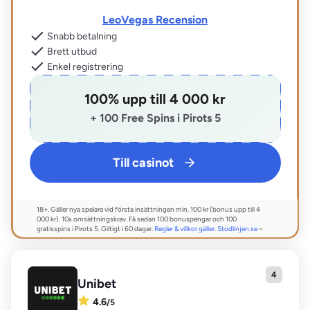
LeoVegas Recension
Snabb betalning
Brett utbud
Enkel registrering
100% upp till 4 000 kr
+ 100 Free Spins i Pirots 5
Till casinot
18+. Gäller nya spelare vid första insättningen min. 100 kr (bonus upp till 4
000 kr). 10x omsättningskrav. Få sedan 100 bonuspengar och 100
gratisspins i Pirots 5. Giltigt i 60 dagar.
Regler & villkor gäller
.
Stodlinjen.se
–
Spelpaus.se
– Spela ansvarsfullt.
Unibet
4.6
/
5