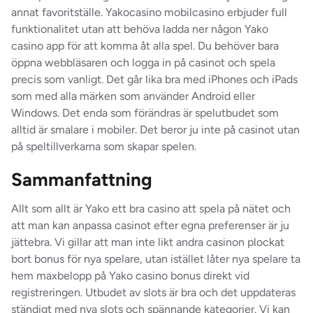
annat favoritställe. Yakocasino mobilcasino erbjuder full
funktionalitet utan att behöva ladda ner någon Yako
casino app för att komma åt alla spel. Du behöver bara
öppna webbläsaren och logga in på casinot och spela
precis som vanligt. Det går lika bra med iPhones och iPads
som med alla märken som använder Android eller
Windows. Det enda som förändras är spelutbudet som
alltid är smalare i mobiler. Det beror ju inte på casinot utan
på speltillverkarna som skapar spelen.
Sammanfattning
Allt som allt är Yako ett bra casino att spela på nätet och
att man kan anpassa casinot efter egna preferenser är ju
jättebra. Vi gillar att man inte likt andra casinon plockat
bort bonus för nya spelare, utan istället låter nya spelare ta
hem maxbelopp på Yako casino bonus direkt vid
registreringen. Utbudet av slots är bra och det uppdateras
ständigt med nya slots och spännande kategorier. Vi kan