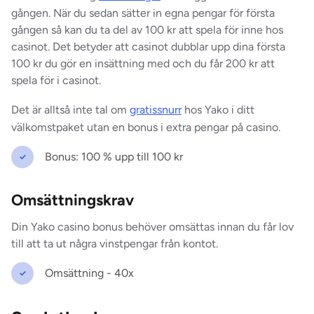
gången. När du sedan sätter in egna pengar för första
gången så kan du ta del av 100 kr att spela för inne hos
casinot. Det betyder att casinot dubblar upp dina första
100 kr du gör en insättning med och du får 200 kr att
spela för i casinot.
Det är alltså inte tal om
gratissnurr
hos Yako i ditt
välkomstpaket utan en bonus i extra pengar på casino.
Bonus: 100 % upp till 100 kr
Omsättningskrav
Din Yako casino bonus behöver omsättas innan du får lov
till att ta ut några vinstpengar från kontot.
Omsättning - 40x