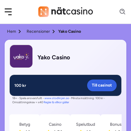
Hem
Recensioner
Yako Casino
Yako Casino
Till casinot
100 kr
18+ - Spela ansvarsfullt -
www.stodlinjen.se
- Minsta insättning: 100 kr -
Omsättningskrav = x40
Regler & villkor gäller
Betyg
Casino
Spelutbud
Bonus