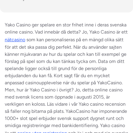
Yako Casino ger spelare en stor frihet inne i deras svenska
online casino. Vad innebär då detta? Jo, Yako Casino är ett
nätcasino
som kan personaliseras på en mängd olika sätt
för att det ska passa dig perfekt. När du använder sajten
känner mjukvaran av hur du spelar och kan till exempel ge
förslag på spel som du kan tänkas tycka om. Data om ditt
spelande ligger också till grund för de personliga
erbjudanden du kan få. Kort sagt får du en mycket
anpassad casinoupplevelse när du spelar på YakoCasino.
Men, hur är Yako Casino i övrigt? Jo, detta online casino
med svensk licens som öppnade i augusti 2015, är
verkligen en koloss. Läs vidare i vår Yako casino recension
så faller nog bitarna på plats. YakoCasino har imponerande
1000+ slot spel erbjuder svensk support dygnet runt och
smidiga registreringar med bankidentifiering. Yako casino