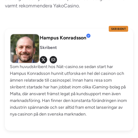
varmt rekommendera YakoCasino.
SKRIBENT
Hampus Konradsson
Skribent
Som huvudskribent hos Nät-casino.se sedan start har
Hampus Konradsson hunnit utforska en hel del casinon och
ämnen relaterade till casinospel. Innan hans resa som
skribent startade har han jobbat inom olika iGaming-bolag på
Malta, där ansvaret främst legat på kundsupport men även
marknadsföring. Han finner den konstanta förändringen inom
industrin spännande och ser alltid fram emot lanseringar av
nya casinon på den svenska marknaden.