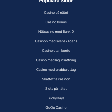
Populära Sidor
Casino på nätet
Casino bonus
Nätcasino med BankID
Casinon med svensk licens
Casino utan konto
Casino med låg insättning
Casino med snabba uttag
Skattefria casinon
Slots på nätet
LuckyDays
GoGo Casino