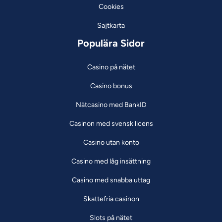
Cookies
Sajtkarta
Populära Sidor
Casino på nätet
Casino bonus
Nätcasino med BankID
Casinon med svensk licens
Casino utan konto
Casino med låg insättning
Casino med snabba uttag
Skattefria casinon
Slots på nätet