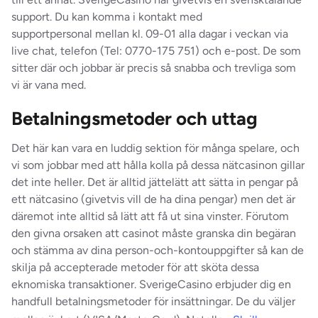
support. Du kan komma i kontakt med
supportpersonal mellan kl. 09-01 alla dagar i veckan via
live chat, telefon (Tel: 0770-175 751) och e-post. De som
sitter där och jobbar är precis så snabba och trevliga som
vi är vana med.
Betalningsmetoder och uttag
Det här kan vara en luddig sektion för många spelare, och
vi som jobbar med att hålla kolla på dessa nätcasinon gillar
det inte heller. Det är alltid jättelätt att sätta in pengar på
ett nätcasino (givetvis vill de ha dina pengar) men det är
däremot inte alltid så lätt att få ut sina vinster. Förutom
den givna orsaken att casinot måste granska din begäran
och stämma av dina person-och-kontouppgifter så kan de
skilja på accepterade metoder för att sköta dessa
eknomiska transaktioner. SverigeCasino erbjuder dig en
handfull betalningsmetoder för insättningar. De du väljer