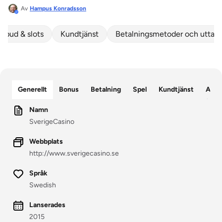
Av
Hampus Konradsson
tbud & slots
Kundtjänst
Betalningsmetoder och uttag
Generellt
Bonus
Betalning
Spel
Kundtjänst
Ansva
spel
Namn
SverigeCasino
Webbplats
http://www.sverigecasino.se
Språk
Swedish
Lanserades
2015