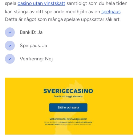
spela
casino utan vinstskatt
samtidigt som du hela tiden
kan stänga av ditt spelande med hjälp av en
spelpaus
.
Detta är något som många spelare uppskattar såklart.
BankID: Ja
Spelpaus: Ja
Verifiering: Nej