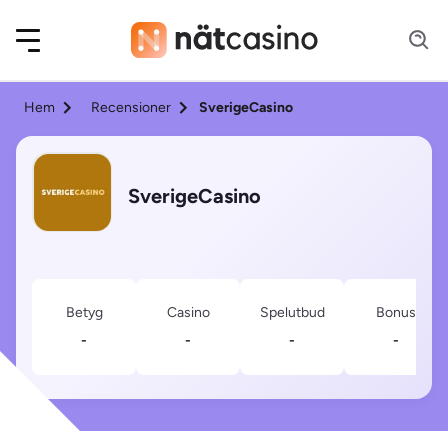
Hem
Recensioner
SverigeCasino
SverigeCasino
Betyg
Casino
Spelutbud
Bonus
-
-
-
-