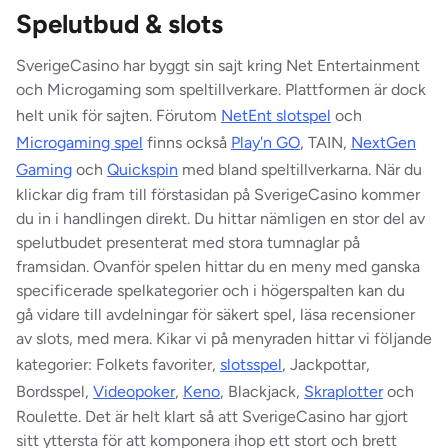
Spelutbud & slots
SverigeCasino har byggt sin sajt kring Net Entertainment
och Microgaming som speltillverkare. Plattformen är dock
helt unik för sajten. Förutom
NetEnt slotspel
och
Microgaming spel
finns också
Play'n GO
, TAIN,
NextGen
Gaming
och
Quickspin
med bland speltillverkarna. När du
klickar dig fram till förstasidan på SverigeCasino kommer
du in i handlingen direkt. Du hittar nämligen en stor del av
spelutbudet presenterat med stora tumnaglar på
framsidan. Ovanför spelen hittar du en meny med ganska
specificerade spelkategorier och i högerspalten kan du
gå vidare till avdelningar för säkert spel, läsa recensioner
av slots, med mera. Kikar vi på menyraden hittar vi följande
kategorier: Folkets favoriter,
slotsspel
, Jackpottar,
Bordsspel,
Videopoker
,
Keno
, Blackjack,
Skraplotter
och
Roulette. Det är helt klart så att SverigeCasino har gjort
sitt yttersta för att komponera ihop ett stort och brett