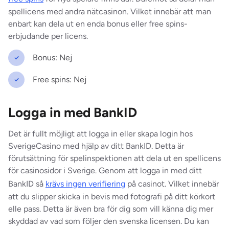
spellicens med andra nätcasinon. Vilket innebär att man
enbart kan dela ut en enda bonus eller free spins-
erbjudande per licens.
Bonus: Nej
Free spins: Nej
Logga in med BankID
Det är fullt möjligt att logga in eller skapa login hos
SverigeCasino med hjälp av ditt BankID. Detta är
förutsättning för spelinspektionen att dela ut en spellicens
för casinosidor i Sverige. Genom att logga in med ditt
BankID så
krävs ingen verifiering
på casinot. Vilket innebär
att du slipper skicka in bevis med fotografi på ditt körkort
elle pass. Detta är även bra för dig som vill känna dig mer
skyddad av vad som följer den svenska licensen. Du kan