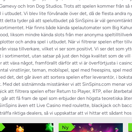
Gamevy och Iron Dog Studios. Trots att spelen kommer från så
l i utbudet. Vi blev lite förvånade över det, då de flesta andra n
att detta tyder på att spelutbudet på SinSpins är väl genomtänkt
i sortimentet. Här finns både kända spelautomater som Big Kahun
ood, liksom mindre kända slots från mer anonyma speltilltillve
aplotter och andra spel i utbudet. När vi filtrerar spelen efter til
från vissa tillverkare, vilket vi ser som positivt. Vi ser det som yt
t i sortimentet, utan satsar på just den höga kvalitet som de vi
t växa något, framförallt därför att vi är överförtjusta i casino
, antal vinstlinjer, teman, mobilspel, spel med freespins, spel 
d det, det går även att sortera spelen efter leverantör, i bokst
t. Med det sistnämnda misstänker vi att SinSpins.com menar vola
gick att filtrera spelen efter Return to Player, RTP, eller återb
t går att få fram de spel som erbjuder den högsta teoretiska åter
SinSpins även ett Live Casino med roulette, blackjack och baccar
träffa riktiga dealers, så vi uppskattar att vi hittar ett sådant ho