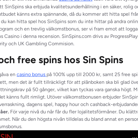
 SinSpins ska erbjuda kvalitetsunderhållning i en säker, rolig o
utbudet känns extra spännande, då du kommer att hitta spel fr
 du kan hitta spel hos SinSpins som du inte hittar på andra onli
ogram och en trevlig välkomstbonus, ser vi fram emot att logga 
ns Casino i denna recension. SinSpins.com drivs av ProgressPlay
ority och UK Gambling Commision.
ch free spins hos Sin Spins
gåva en
casino bonus
på 100% upp till 2000 kr, samt 25 free spi
t, men det är fullt tillräckligt för att plånboken ska bli glad ö
ttningskrav på 50 gånger, vilket kan tyckas vara ganska högt. M
det känns fullt rimligt. Utöver välkomstbonusen erbjuder SinSpin
erraskning, dagens spel, happy hour och cashback-erbjudande
våer.
För varje nivå du når får du fler lojalitetsförmåner. Du klät
mmet. Når du den högsta nivån tilldelas du bland annat en person
eumsbonus.