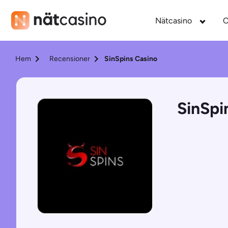
Nätcasino
C
Hem
Recensioner
SinSpins Casino
SinSpi