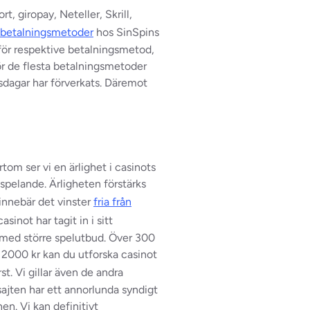
 giropay, Neteller, Skrill,
betalningsmetoder
hos SinSpins
g för respektive betalningsmetod,
r de flesta betalningsmetoder
sdagar har förverkats. Däremot
tom ser vi en ärlighet i casinots
 spelande. Ärligheten förstärks
 innebär det vinster
fria från
sinot har tagit in i sitt
n med större spelutbud. Över 300
 2000 kr kan du utforska casinot
t. Vi gillar även de andra
ajten har ett annorlunda syndigt
en. Vi kan definitivt