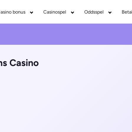
asino bonus
Casinospel
Oddsspel
Beta
ns Casino