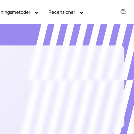
lningsmetoder
Recensioner