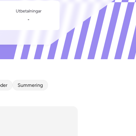
Utbetalningar
-
der
Summering