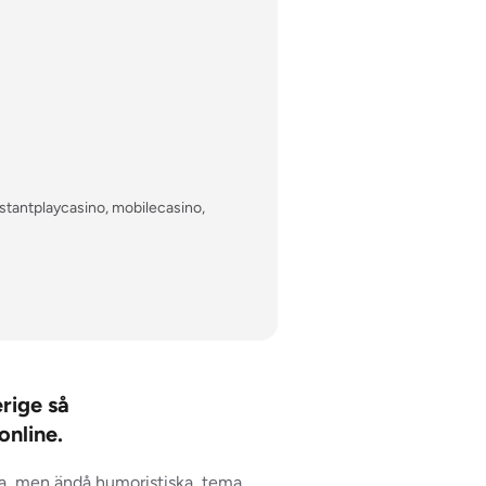
nstantplaycasino, mobilecasino,
rige så
online.
ga, men ändå humoristiska, tema.