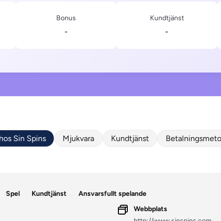
Bonus
Kundtjänst
-
-
hos Sin Spins
Mjukvara
Kundtjänst
Betalningsmeto
Spel
Kundtjänst
Ansvarsfullt spelande
Webbplats
http://www.sinspins.com