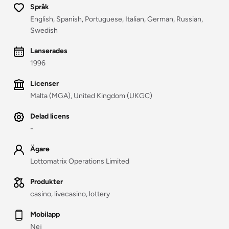
Språk
English, Spanish, Portuguese, Italian, German, Russian,
Swedish
Lanserades
1996
Licenser
Malta (MGA), United Kingdom (UKGC)
Delad licens
-
Ägare
Lottomatrix Operations Limited
Produkter
casino, livecasino, lottery
Mobilapp
Nej