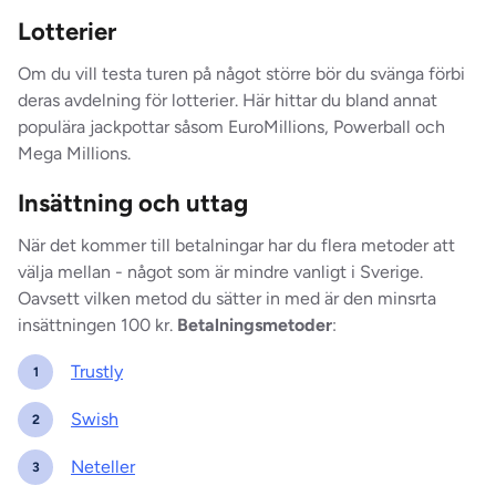
Lotterier
Om du vill testa turen på något större bör du svänga förbi
deras avdelning för lotterier. Här hittar du bland annat
populära jackpottar såsom EuroMillions, Powerball och
Mega Millions.
Insättning och uttag
När det kommer till betalningar har du flera metoder att
välja mellan - något som är mindre vanligt i Sverige.
Oavsett vilken metod du sätter in med är den minsrta
insättningen 100 kr.
Betalningsmetoder
:
Trustly
Swish
Neteller