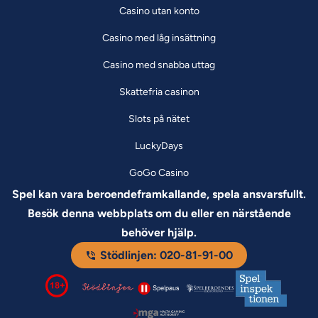
Casino utan konto
Casino med låg insättning
Casino med snabba uttag
Skattefria casinon
Slots på nätet
LuckyDays
GoGo Casino
Spel kan vara beroendeframkallande, spela ansvarsfullt.
Besök denna webbplats om du eller en närstående
behöver hjälp.
Stödlinjen: 020-81-91-00