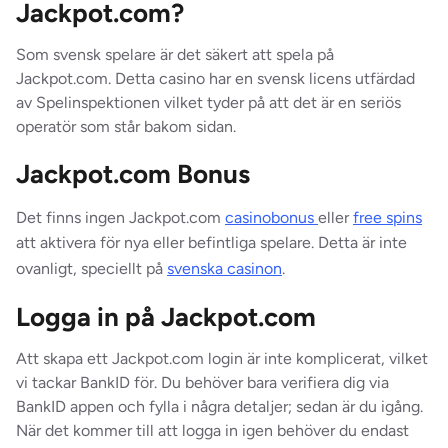
Jackpot.com?
Som svensk spelare är det säkert att spela på
Jackpot.com. Detta casino har en svensk licens utfärdad
av Spelinspektionen vilket tyder på att det är en seriös
operatör som står bakom sidan.
Jackpot.com Bonus
Det finns ingen Jackpot.com
casinobonus
eller
free spins
att aktivera för nya eller befintliga spelare. Detta är inte
ovanligt, speciellt på
svenska casinon
.
Logga in på Jackpot.com
Att skapa ett Jackpot.com login är inte komplicerat, vilket
vi tackar BankID för. Du behöver bara verifiera dig via
BankID appen och fylla i några detaljer; sedan är du igång.
När det kommer till att logga in igen behöver du endast