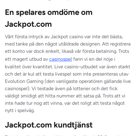
En spelares omdöme om
Jackpot.com
Vårt första intryck av Jackpot casino var inte det bästa,
med tanke på den något utåldrade designen. Att registrera
ett konto var dock enkelt, likaså vår första betalning. Trots
ett magert utbud av
casinospel
fann vi en del nöje i
kvalitet över kvantitet. Live casino-utbudet var även starkt
och det är kul att testa livespel som inte presenteras utav
Evolution Gaming (den vanligaste operatören gällande live
casinospel). Vi testade även på lotterier och det fick
väldigt smidigt att hitta nummer att satsa på. Trots att vi
inte hade tur nog att vinna, var det roligt att testa något
nytt i spelväg.
Jackpot.com kundtjänst