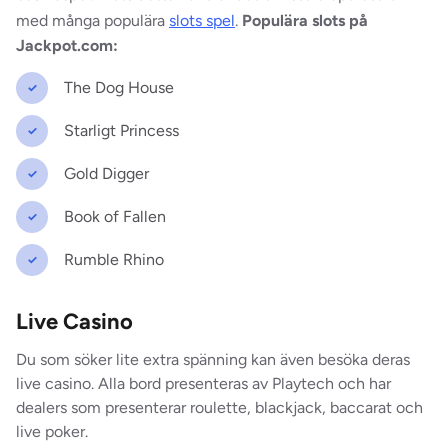
med många populära
slots spel
.
Populära slots på
Jackpot.com:
The Dog House
Starligt Princess
Gold Digger
Book of Fallen
Rumble Rhino
Live Casino
Du som söker lite extra spänning kan även besöka deras
live casino. Alla bord presenteras av Playtech och har
dealers som presenterar roulette, blackjack, baccarat och
live poker.