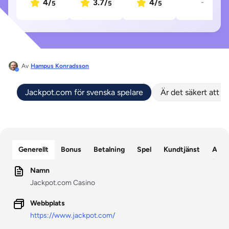
4
/
3.7
/
4
/
-
5
5
5
Av
Hampus Konradsson
Jackpot.com för svenska spelare
Är det säkert att 
Generellt
Bonus
Betalning
Spel
Kundtjänst
Ansva
spel
Namn
Jackpot.com Casino
Webbplats
https://www.jackpot.com/