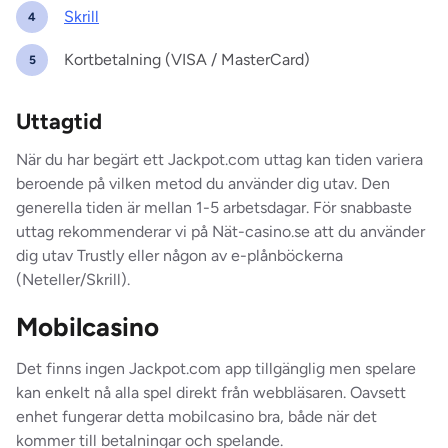
Skrill
Kortbetalning (VISA / MasterCard)
Uttagtid
När du har begärt ett Jackpot.com uttag kan tiden variera
beroende på vilken metod du använder dig utav. Den
generella tiden är mellan 1-5 arbetsdagar. För snabbaste
uttag rekommenderar vi på Nät-casino.se att du använder
dig utav Trustly eller någon av e-plånböckerna
(Neteller/Skrill).
Mobilcasino
Det finns ingen Jackpot.com app tillgänglig men spelare
kan enkelt nå alla spel direkt från webbläsaren. Oavsett
enhet fungerar detta mobilcasino bra, både när det
kommer till betalningar och spelande.