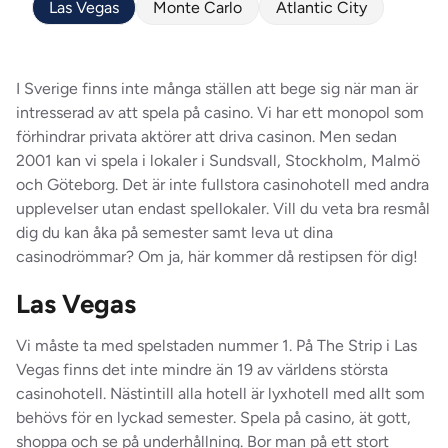
Las Vegas
Monte Carlo
Atlantic City
I Sverige finns inte många ställen att bege sig när man är
intresserad av att spela på casino. Vi har ett monopol som
förhindrar privata aktörer att driva casinon. Men sedan
2001 kan vi spela i lokaler i Sundsvall, Stockholm, Malmö
och Göteborg. Det är inte fullstora casinohotell med andra
upplevelser utan endast spellokaler. Vill du veta bra resmål
dig du kan åka på semester samt leva ut dina
casinodrömmar? Om ja, här kommer då restipsen för dig!
Las Vegas
Vi måste ta med spelstaden nummer 1. På The Strip i Las
Vegas finns det inte mindre än 19 av världens största
casinohotell. Nästintill alla hotell är lyxhotell med allt som
behövs för en lyckad semester. Spela på casino, ät gott,
shoppa och se på underhållning. Bor man på ett stort