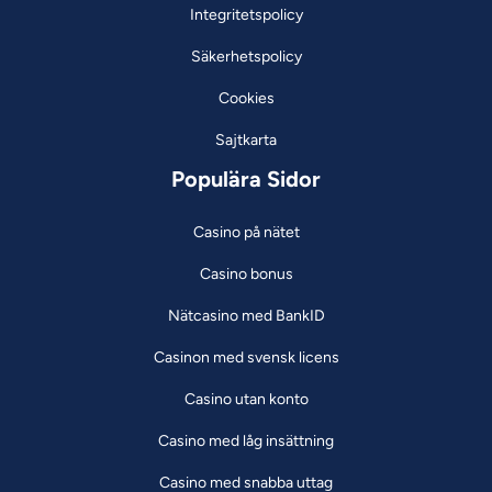
Integritetspolicy
Säkerhetspolicy
Cookies
Sajtkarta
Populära Sidor
Casino på nätet
Casino bonus
Nätcasino med BankID
Casinon med svensk licens
Casino utan konto
Casino med låg insättning
Casino med snabba uttag