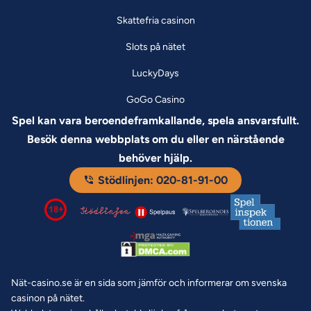
Skattefria casinon
Slots på nätet
LuckyDays
GoGo Casino
Spel kan vara beroendeframkallande, spela ansvarsfullt.
Besök denna webbplats om du eller en närstående
behöver hjälp.
Stödlinjen: 020-81-91-00
Nät-casino.se är en sida som jämför och informerar om svenska
casinon på nätet.