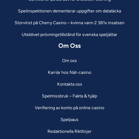
Spelinspektionen dementerar uppgifter om dataläcka
Storvinst på Cherry Casino – kvinna vann 2 381x insatsen
Uteblivet prövningstillstånd för svenska speljättar
Om Oss
Om oss
Karriär hos Nät-casino
Kontakta oss
Spelmissbruk – Fakta & hjälp
Verifiering av konto på online casino
Spelpaus
Redaktionella Riktlinjer