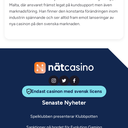
Malta, där ansvaret främst legat på kundsupport men även
marknadsföring. Han finner den konstanta förändringen inom
industrin spännande och ser alltid fram emot lanseringar av
nya casinon på den svenska marknaden.
Endast casinon med svensk licens
Senaste Nyheter
Spelklubben presenterar Klubbpotten
Sanktioner på bordet för Evolution Gaming