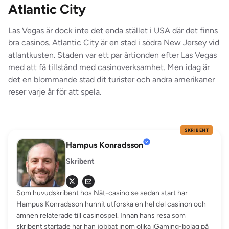
Atlantic City
Las Vegas är dock inte det enda stället i USA där det finns
bra casinos. Atlantic City är en stad i södra New Jersey vid
atlantkusten. Staden var ett par årtionden efter Las Vegas
med att få tillstånd med casinoverksamhet. Men idag är
det en blommande stad dit turister och andra amerikaner
reser varje år för att spela.
SKRIBENT
Hampus Konradsson
Skribent
Som huvudskribent hos Nät-casino.se sedan start har
Hampus Konradsson hunnit utforska en hel del casinon och
ämnen relaterade till casinospel. Innan hans resa som
skribent startade har han jobbat inom olika iGaming-bolag på