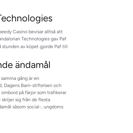
Technologies
eedy Casino bevisar alltså att
ndalorian Technologies gav Paf
 stunden av köpet gjorde Paf till
rande ändamål
på samma gång är en
nd, Dagens Barn-stiftelsen och
 ombord på färjor som trafikerar
skiljer sig från de flesta
ändamål såsom social-, ungdoms