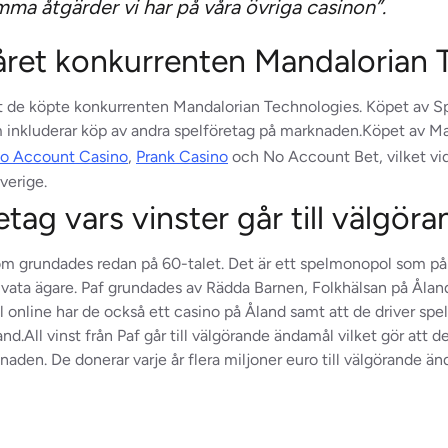
ma åtgärder vi har på våra övriga casinon”.
 året konkurrenten Mandalorian 
tt de köpte konkurrenten Mandalorian Technologies. Köpet av Sp
om inkluderar köp av andra spelföretag på marknaden.
Köpet av Ma
o Account Casino
,
Prank Casino
och No Account Bet, vilket vid
verige.
retag vars vinster går till välgö
 som grundades redan på 60-talet. Det är ett spelmonopol som 
privata ägare. Paf grundades av Rädda Barnen, Folkhälsan på Åla
 online har de också ett casino på Åland samt att de driver spel
and.
All vinst från Paf går till välgörande ändamål vilket gör att de 
aden. De donerar varje år flera miljoner euro till välgörande 