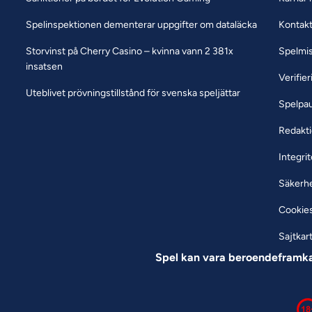
Spelinspektionen dementerar uppgifter om dataläcka
Kontakt
Storvinst på Cherry Casino – kvinna vann 2 381x
Spelmis
insatsen
Verifie
Uteblivet prövningstillstånd för svenska speljättar
Spelpa
Redaktio
Integri
Säkerhe
Cookie
Sajtkar
Spel kan vara beroendeframkal