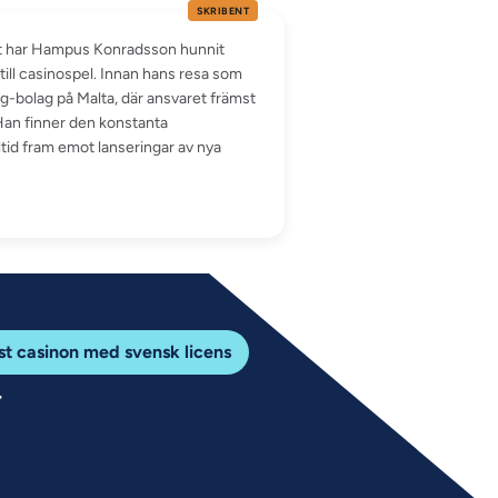
SKRIBENT
t har Hampus Konradsson hunnit
till casinospel. Innan hans resa som
ng-bolag på Malta, där ansvaret främst
an finner den konstanta
tid fram emot lanseringar av nya
t casinon med svensk licens
r