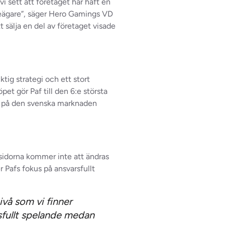
 sett att företaget har haft en
aktieägare”, säger Hero Gamings VD
t sälja en del av företaget visade
tig strategi och ett stort
et gör Paf till den 6:e största
ör på den svenska marknaden
lsidorna kommer inte att ändras
r Pafs fokus på ansvarsfullt
ivå som vi finner
sfullt spelande medan