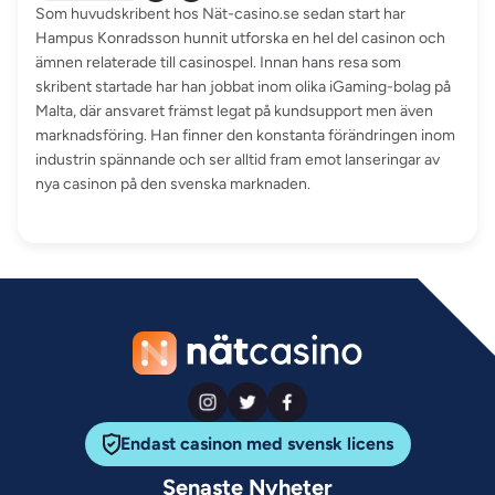
Som huvudskribent hos Nät-casino.se sedan start har
Hampus Konradsson hunnit utforska en hel del casinon och
ämnen relaterade till casinospel. Innan hans resa som
skribent startade har han jobbat inom olika iGaming-bolag på
Malta, där ansvaret främst legat på kundsupport men även
marknadsföring. Han finner den konstanta förändringen inom
industrin spännande och ser alltid fram emot lanseringar av
nya casinon på den svenska marknaden.
Endast casinon med svensk licens
Senaste Nyheter