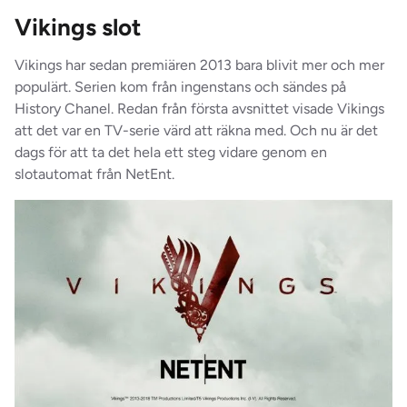
Vikings slot
Vikings har sedan premiären 2013 bara blivit mer och mer
populärt. Serien kom från ingenstans och sändes på
History Chanel. Redan från första avsnittet visade Vikings
att det var en TV-serie värd att räkna med. Och nu är det
dags för att ta det hela ett steg vidare genom en
slotautomat från NetEnt.