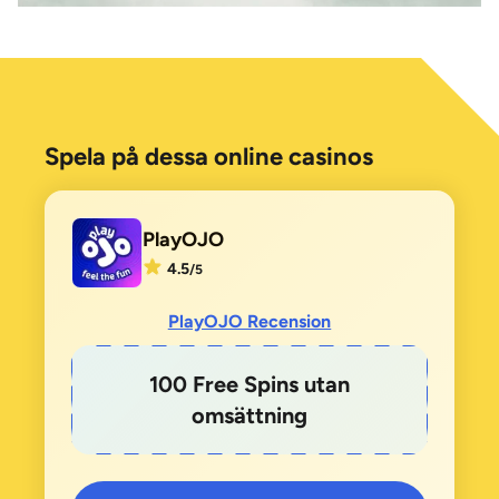
Spela på dessa online casinos
PlayOJO
4.5
/
5
PlayOJO Recension
100 Free Spins utan
omsättning