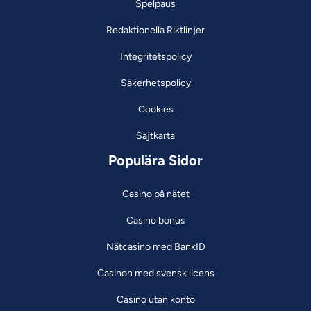
Spelpaus
Redaktionella Riktlinjer
Integritetspolicy
Säkerhetspolicy
Cookies
Sajtkarta
Populära Sidor
Casino på nätet
Casino bonus
Nätcasino med BankID
Casinon med svensk licens
Casino utan konto