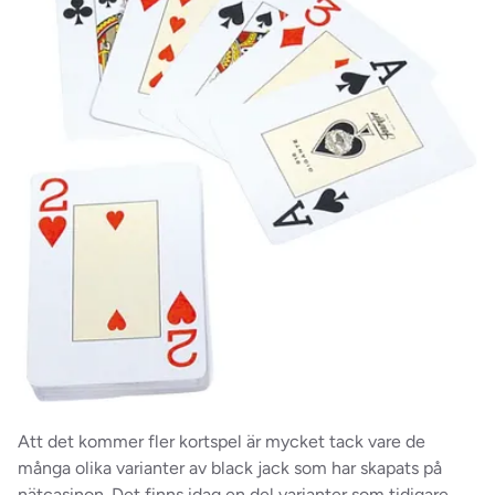
Att det kommer fler kortspel är mycket tack vare de
många olika varianter av black jack som har skapats på
nätcasinon. Det finns idag en del varianter som tidigare