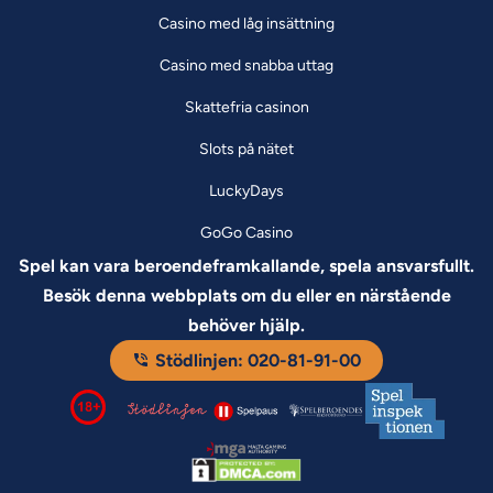
Casino med låg insättning
Casino med snabba uttag
Skattefria casinon
Slots på nätet
LuckyDays
GoGo Casino
Spel kan vara beroendeframkallande, spela ansvarsfullt.
Besök denna webbplats om du eller en närstående
behöver hjälp.
Stödlinjen: 020-81-91-00