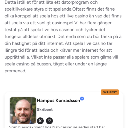
Detta istället för att låta ett datorprogram och
speltillverkare styra ditt spelande.Oftast finns det färre
olika kortspel att spela hos ett live casino än vad det finns
att spela via ett vanligt casinospel.Vi har flera gånger
testat på att spela live hos casinon och tycker det
fungerar alldeles utmärkt. Det enda som du bör tänka på är
din hastighet på ditt internet. Att spela live casino tar
längre tid för att ladda och kräver mer internet för att
upprätthålla. Vilket inte passar alla spelare som gärna vill
spela casino på bussen, tåget eller under en längre
promenad.
SKRIBENT
Hampus Konradsson
Skribent
Som huvudskribent hos Nät-casino.se sedan start har