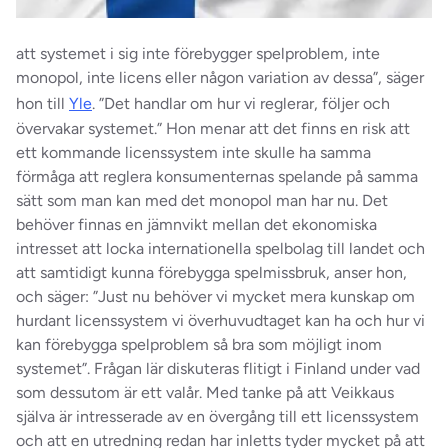
att systemet i sig inte förebygger spelproblem, inte
monopol, inte licens eller någon variation av dessa”, säger
hon till
Yle
. ”Det handlar om hur vi reglerar, följer och
övervakar systemet.”
Hon menar att det finns en risk att
ett kommande licenssystem inte skulle ha samma
förmåga att reglera konsumenternas spelande på samma
sätt som man kan med det monopol man har nu. Det
behöver finnas en jämnvikt mellan det ekonomiska
intresset att locka internationella spelbolag till landet och
att samtidigt kunna förebygga spelmissbruk, anser hon,
och säger: ”Just nu behöver vi mycket mera kunskap om
hurdant licenssystem vi överhuvudtaget kan ha och hur vi
kan förebygga spelproblem så bra som möjligt inom
systemet”.
Frågan lär diskuteras flitigt i Finland under vad
som dessutom är ett valår. Med tanke på att Veikkaus
själva är intresserade av en övergång till ett licenssystem
och att en utredning redan har inletts tyder mycket på att