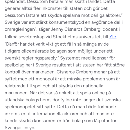
spelandet. Dessutom betalar man skatt i landet. Detta
generar alltså fler inkomster till staten och gör det
dessutom lättare att skydda spelarna mot oärliga aktörer.
”I
Sverige var ett stärkt konsumentskydd en avgörande del i
omregleringen”, säger Jenny Cisneros Örnberg, docent i
folkhälsovetenskap vid Stockholms universitet, till
Yle
.
”Därför har det varit viktigt att få in så många av de
tidigare olicensierade bolagen som möjligt under ett
svenskt regleringsparaply.”
Systemet med licenser för
spelbolag har i Sverige resulterat i att staten har fått större
kontroll över marknaden. Cisneros Örnberg menar på att
syftet med ett monopol är att minska problemen som är
relaterade till spel och att skydda den nationella
markanden. När det var så enkelt att spela online på
utländska bolags hemsidor fyllde inte längre det svenska
spelmonopolet sitt syfte. Detta då man både förlorade
inkomster till internationella aktörer och att man inte
kunde skydda konsumenter från bolag som låg utanför
Sveriges insyn.