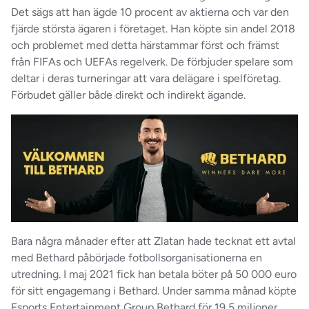
Det sägs att han ägde 10 procent av aktierna och var den
fjärde största ägaren i företaget. Han köpte sin andel 2018
och problemet med detta härstammar först och främst
från FIFAs och UEFAs regelverk. De förbjuder spelare som
deltar i deras turneringar att vara delägare i spelföretag.
Förbudet gäller både direkt och indirekt ägande.
Bara några månader efter att Zlatan hade tecknat ett avtal
med Bethard påbörjade fotbollsorganisationerna en
utredning. I maj 2021 fick han betala böter på 50 000 euro
för sitt engagemang i Bethard. Under samma månad köpte
Esports Entertainment Group Bethard för 19,5 miljoner