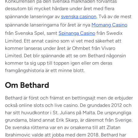
Konkurrensen på den svenska marknaden förväntas
dessutom bli mycket hårdare under året med flera
spännande lanseringar av
svenska casinon
. Två av de mest
spännande lanseringarna för året är nya
Momang Casino
från Svenska Spel, samt
Spinanga Casino
från Swedix
Limited. Ett annat casino som vi vet med säkerhet att
kommer lanseras under året är Ohmbet från Vivaro
Limited. Det blir spännande att se om Bethard någonsin
kommer ta sig upp till toppen igen eller om deras
framgångshistoria är ett minne blott.
Om Bethard
Bethard är först och främst en bettingsajt men de erbjuder
också online slots och live casino. De grundades 2012 och
har sitt huvudkontor i St. Julians på Malta. De ursprungliga
grundarna, bland annat Erik Skarp, är däremot från Sverige.
De svenska rötterna var en av orsakerna till att Zlatan
Ibrahimovic valde att jobba med dem 2018. Bethard har