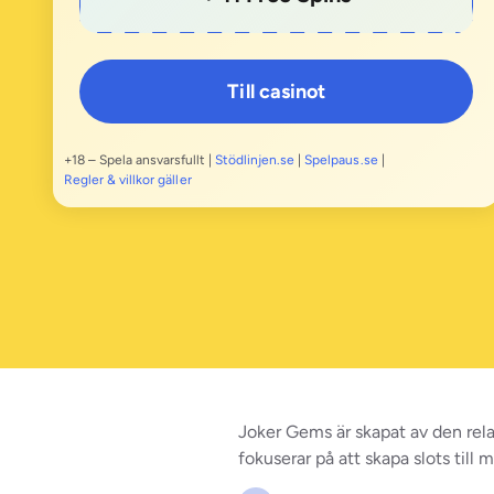
Till casinot
+18 – Spela ansvarsfullt |
Stödlinjen.se
|
Spelpaus.se
|
Regler & villkor gäller
Joker Gems är skapat av den rel
fokuserar på att skapa slots till