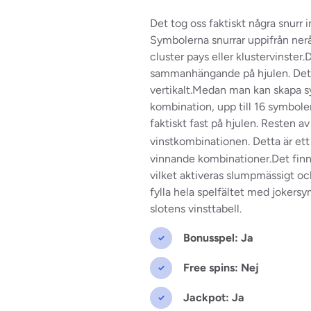
Det tog oss faktiskt några snurr
Symbolerna snurrar uppifrån neråt
cluster pays eller klustervinster
sammanhängande på hjulen. Det spe
vertikalt.Medan man kan skapa sy
kombination, upp till 16 symbole
faktiskt fast på hjulen. Resten a
vinstkombinationen. Detta är ett 
vinnande kombinationer.Det finn
vilket aktiveras slumpmässigt oc
fylla hela spelfältet med jokers
slotens vinsttabell.
Bonusspel: Ja
Free spins: Nej
Jackpot: Ja