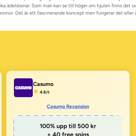
lika ädelstenar. Som man kan se till höger om hjulen finns det o
kronor. Det är ett fascinerande koncept men fungerar det eller
Casumo
4.6
/
5
Casumo Recension
100% upp till 500 kr
+ 40 free spins