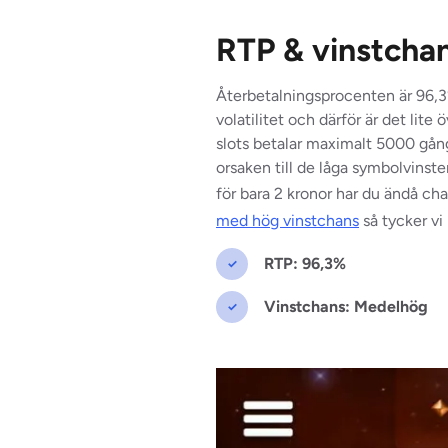
RTP & vinstcha
Återbetalningsprocenten är 96,3%
volatilitet och därför är det lit
slots betalar maximalt 5000 gång
orsaken till de låga symbolvinste
för bara 2 kronor har du ändå ch
med hög vinstchans
så tycker vi 
RTP: 96,3%
Vinstchans: Medelhög