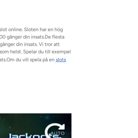
lot online. Sloten har en hög
700 gånger din insats.De flesta
nger din insats. Vi tror att
 som helst. Spelar du till exempel
ats.Om du vill spela på en
slots