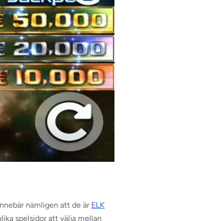
innebär nämligen att de är
ELK
lika spelsidor att välja mellan