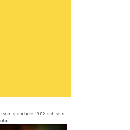
lare som grundades 2012 och som
uta: