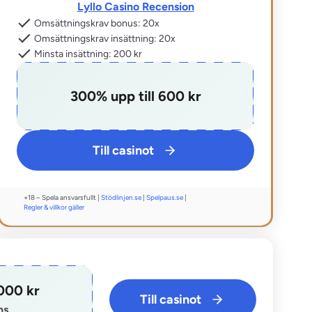
Lyllo Casino Recension
Omsättningskrav bonus: 20x
Omsättningskrav insättning: 20x
Minsta insättning: 200 kr
300% upp till 600 kr
Till casinot
+18 – Spela ansvarsfullt |
Stödlinjen.se
|
Spelpaus.se
|
Regler & villkor gäller
2000 kr
Till casinot
ns