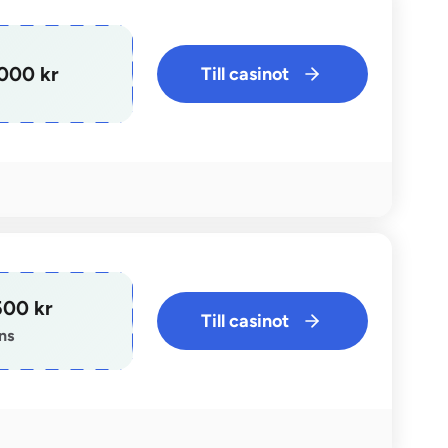
 000 kr
Till casinot
500 kr
Till casinot
ns