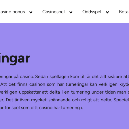
asino bonus
Casinospel
Oddsspel
Beta
ingar
ingar på casino. Sedan spellagen kom till är det allt svårare att
Att det finns casinon som har turneringar kan verkligen krydd
rkligen uppskattar att delta i en turnering under tiden man 
ser. Det är även mycket spännande och roligt att delta. Specie
är för spel som ditt casino har turnering i.