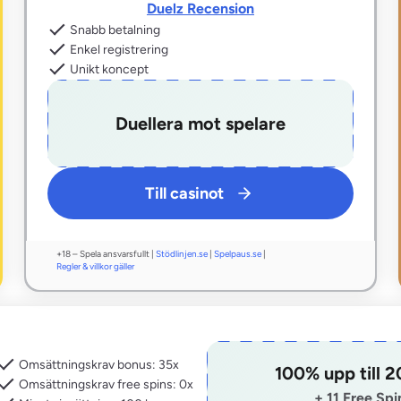
Duelz Recension
Snabb betalning
Enkel registrering
Unikt koncept
Duellera mot spelare
Till casinot
+18 – Spela ansvarsfullt |
Stödlinjen.se
|
Spelpaus.se
|
Regler & villkor gäller
Omsättningskrav bonus: 35x
100% upp till 
Omsättningskrav free spins: 0x
+ 11 Free Spi