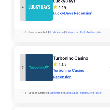
LuckyDays
4.4
/
5
LuckyDays Recension
+18 – Spela ansvarsfullt |
Stödlinjen.se
|
Spelpaus.se
|
Regler & villkor gäller
Turbonino Casino
4.2
/
5
Turbonino Casino
Recension
+18 – Spela ansvarsfullt |
Stödlinjen.se
|
Spelpaus.se
|
Regler & villkor gäller