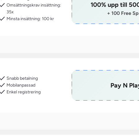
100% upp till 50
Omsättningskrav insättning:
35x
+ 100 Free Sp
Minsta insättning: 100 kr
Snabb betalning
Pay N Pla
Mobilanpassad
Enkel registrering